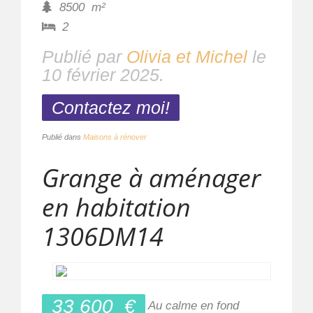
8500
m²
2
Publié par
Olivia et Michel
le
10 février 2025
.
Contactez moi!
Publié dans
Maisons à rénover
Grange à aménager
en habitation
1306DM14
33 600
€
Au calme en fond